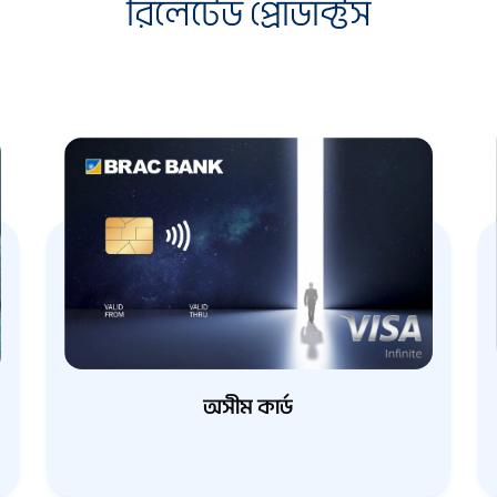
রিলেটেড প্রোডাক্টস
অসীম কার্ড