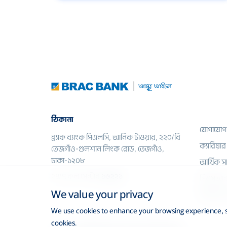
ঠিকানা
যোগাযোগ
ব্র্যাক ব্যাংক পিএলসি, আনিক টাওয়ার, ২২০/বি
ক্যারিয়ার
তেজগাঁও-গুলশান লিংক রোড, তেজগাঁও,
ঢাকা-১২০৮
আর্থিক স
২৪/৭ কল সেন্টার
১৬২২১
সিএসআ
We value your privacy
সিটিজেন চ
We use cookies to enhance your browsing experience, ser
cookies.