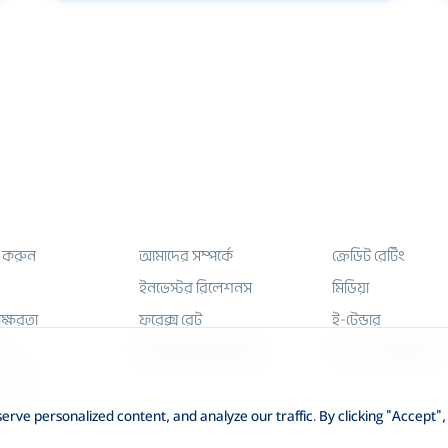
 করুন
আমাদের সম্পর্কে
ক্রেডিট রেটিং
ইনভেস্টর রিলেশনস
মিডিয়া
াক্ষরতা
ফরেক্স রেট
ই-টেন্ডার
SWIFT: BRAKBDDH
র
রিস্ক-বেজড ক্যাপিটাল
ার্টার
ve personalized content, and analyze our traffic. By clicking "Accept",