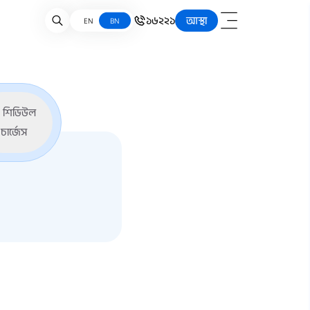
১৬২২১
আস্থা
EN
BN
শিডিউল
চার্জেস